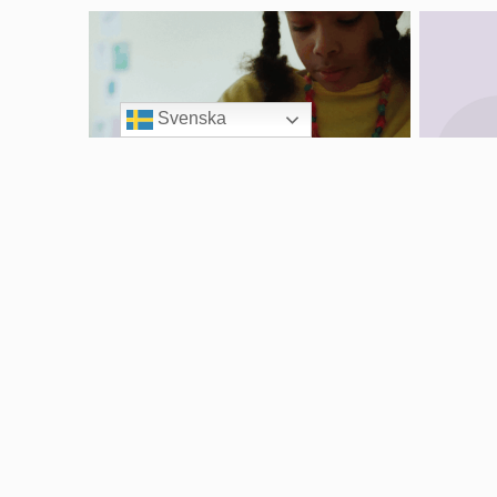
Svenska
Vad vet du om
Sö
Majblomman?
Barnfattigdoms-