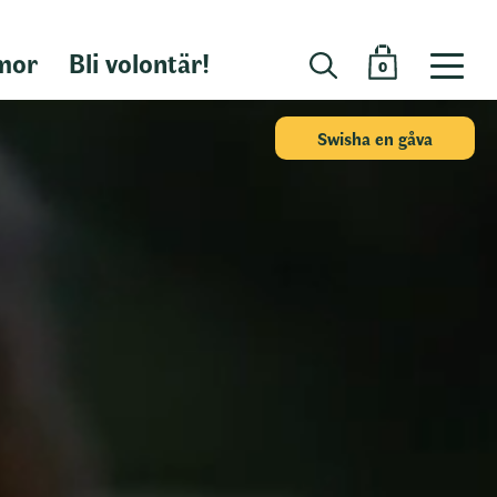
mor
Bli volontär!
0
Swisha en gåva