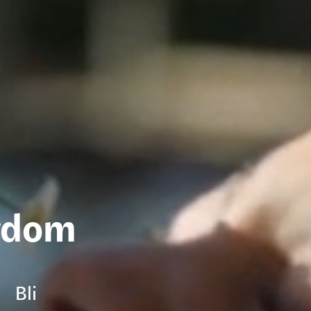
igdom
Bli