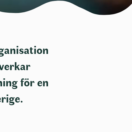
ganisation
verkar
ning för en
rige.