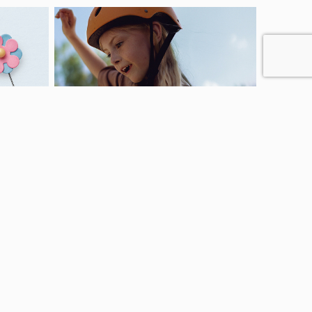
r
Bli månadsgivare
Stötta oss som