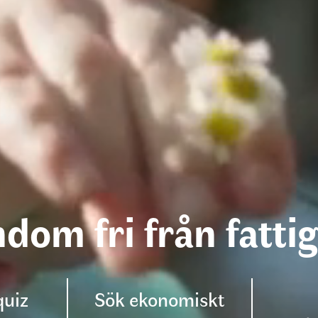
dom fri från fatt
quiz
Sök ekonomiskt