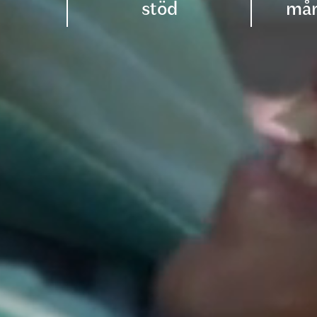
stöd
mån