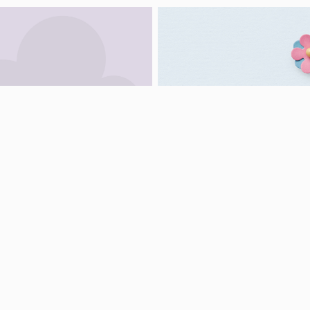
k ekonomiskt
Bli volontä
stöd