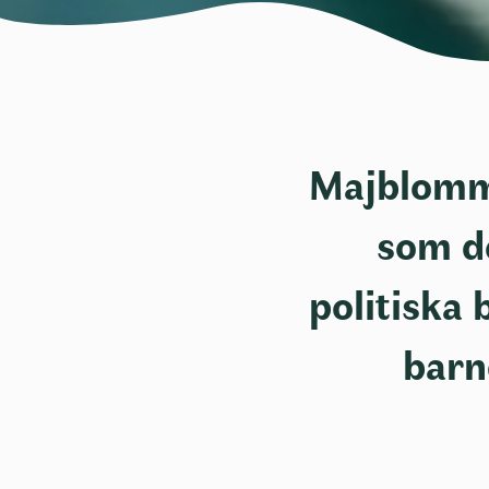
Majblomma
som d
politiska 
barn