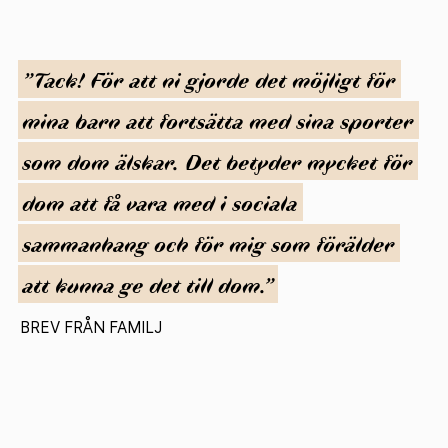
”Tack!
För
att
ni
gjorde
det
möjligt
för
mina
barn
att
fortsätta
med
sina
sporter
som
dom
älskar.
Det
betyder
mycket
för
dom
att
få
vara
med
i
sociala
sammanhang
och
för
mig
som
förälder
att
kunna
ge
det
till
dom.”
BREV FRÅN FAMILJ