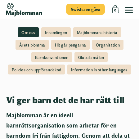
Swisha en gåva
0
Om oss
Insamlingen
Majblommans historia
Årets blomma
Hit går pengarna
Organisation
Barnkonventionen
Globala målen
Policies och uppförandekod
Information in other languages
Vi ger barn det de har rätt till
Majblomman är en ideell
barnrättsorganisation som arbetar för en
barndom fri från fattigdom. Genom att dela ut