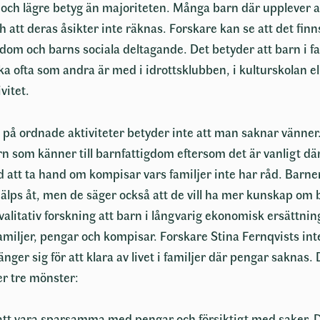
och lägre betyg än majoriteten. Många barn där upplever a
h att deras åsikter inte räknas. Forskare kan se att det fin
dom och barns sociala deltagande. Det betyder att barn i f
lika ofta som andra är med i idrottsklubben, i kulturskolan e
ivitet.
d på ordnade aktiviteter betyder inte att man saknar vänn
rn som känner till barnfattigdom eftersom det är vanligt d
 att ta hand om kompisar vars familjer inte har råd. Barne
älps åt, men de säger också att de vill ha mer kunskap om 
alitativ forskning att barn i långvarig ekonomisk ersättning 
familjer, pengar och kompisar. Forskare Stina Fernqvists in
änger sig för att klara av livet i familjer där pengar saknas.
er tre mönster:
l att vara sparsamma med pengar och försiktigt med saker. D