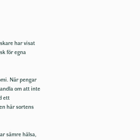
skare har visat
isk för egna
omi. När pengar
andla om att inte
d ett
den här sortens
r sämre hälsa,