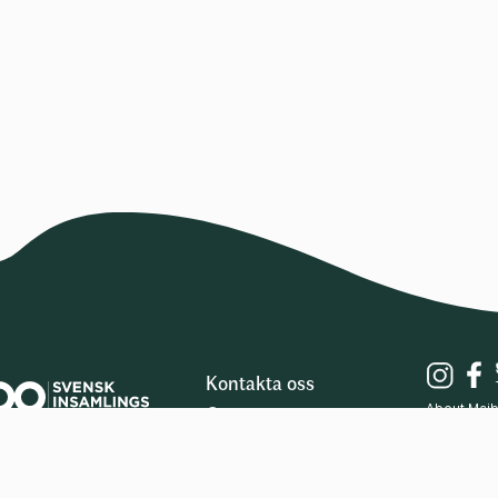
Kontakta oss
Om oss
About Maj
Warbixin 
Integritetspolicy
isha din gåva direkt
ll 9019076 eller ge en
Cookiepolicy
va via plusgiro
© Majblom