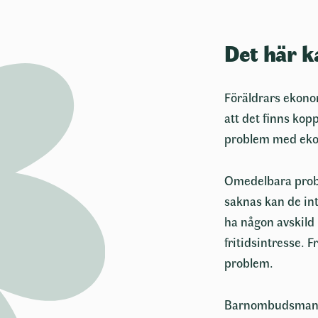
Det här k
Föräldrars ekono
att det finns kop
problem med eko
Omedelbara probl
saknas kan de in
ha någon avskild p
fritidsintresse. 
problem.
Barnombudsmanne