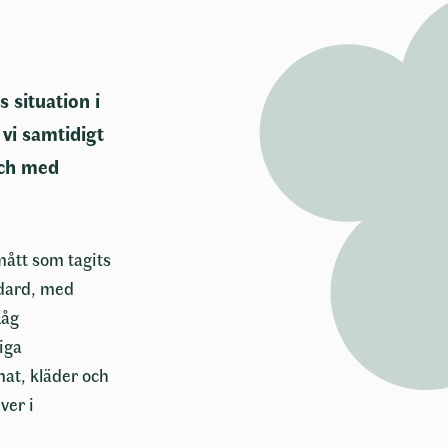
 situation i
vi samtidigt
och med
ått som tagits
ndard, med
Låg
iga
mat, kläder och
ver i