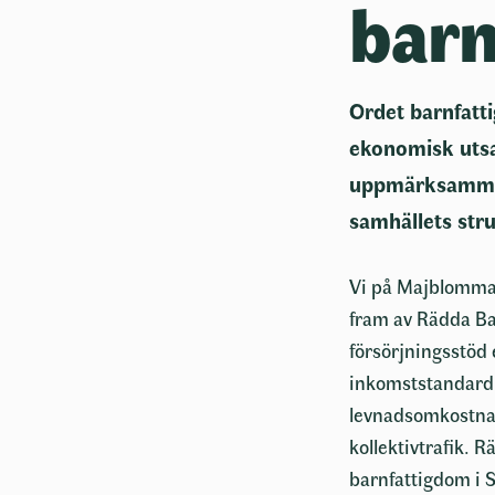
barn
Ordet barnfatt
ekonomisk utsa
uppmärksamma 
samhällets stru
Vi på Majblomman
fram av Rädda Ba
försörjningsstöd
inkomststandard 
levnadsomkostnade
kollektivtrafik. R
barnfattigdom i 