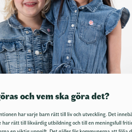
öras och vem ska göra det?
tionen har varje barn rätt till liv och utveckling. Det inneb
e har rätt till likvärdig utbildning och till en meningsfull frit
na en viktig uppgift. Det gäller för kommunerna att följa 