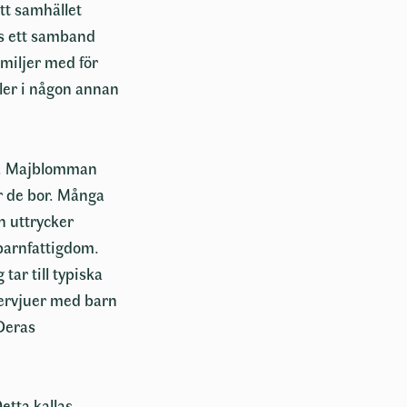
tt samhället
ns ett samband
amiljer med för
ller i någon annan
er. Majblomman
är de bor. Många
n uttrycker
barnfattigdom.
tar till typiska
tervjuer med barn
 Deras
etta kallas