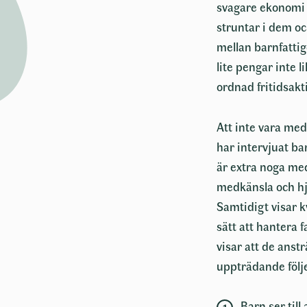
svagare ekonomi 
struntar i dem oc
mellan barnfattig
lite pengar inte 
ordnad fritidsakt
Att inte vara me
har intervjuat ba
är extra noga med
medkänsla och hj
Samtidigt visar kv
sätt att hantera 
visar att de anstr
uppträdande följ
Barn ser til