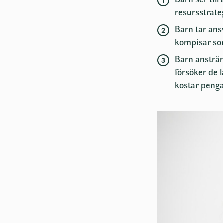
resursstrate
Barn tar ans
kompisar som
Barn ansträn
försöker de l
kostar pengar