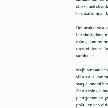
stärka och skydda
förutsättningar. 
Det brukar visa si
barnfattigdom, me
många kommuner s
mycket dyrare för
samhället.
Majblomman arbeta
vill att alla kom
svag ekonomi har
för att minska b
plan genom att g
politiker, och vi