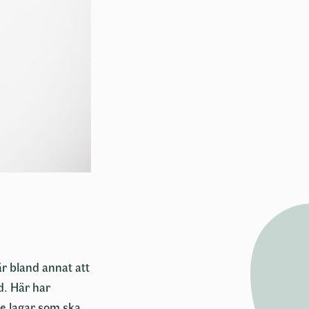
är bland annat att
id. Här har
de lagar som ska