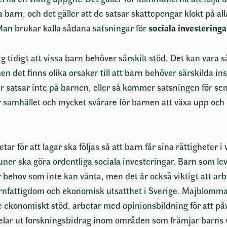
 barn, och det gäller att de satsar skattepengar klokt på all
Man brukar kalla sådana satsningar för
sociala investeringa
g tidigt att vissa barn behöver särskilt stöd. Det kan vara så
n det finns olika orsaker till att barn behöver särskilda in
atsar inte på barnen, eller så kommer satsningen för sent
 samhället och mycket svårare för barnen att växa upp och k
r för att lagar ska följas så att barn får sina rättigheter i
muner ska göra ordentliga sociala investeringar. Barn som le
 behov som inte kan vänta, men det är också viktigt att ar
arnfattigdom och ekonomisk utsatthet i Sverige. Majblomma
e ekonomiskt stöd, arbetar med opinionsbildning för att på
 delar ut forskningsbidrag inom områden som främjar barns