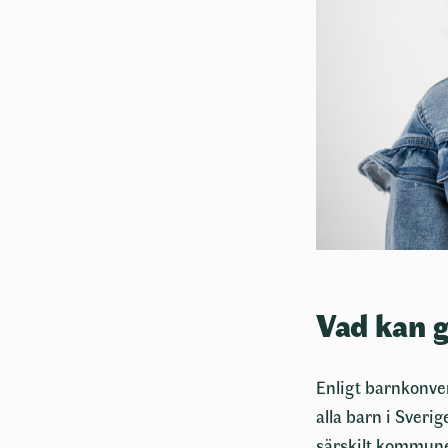
Vad kan g
Enligt barnkonven
alla barn i Sverig
särskilt kommuner