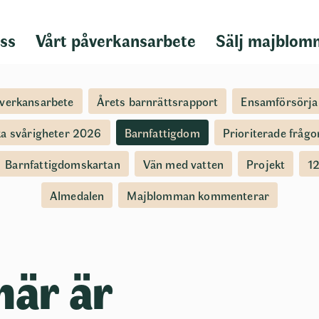
ss
Vårt påverkansarbete
Sälj majblom
åverkansarbete
Årets barnrättsrapport
Ensamförsörja
ka svårigheter 2026
Barnfattigdom
Prioriterade frågo
Barnfattigdomskartan
Vän med vatten
Projekt
12
Almedalen
Majblomman kommenterar
här är