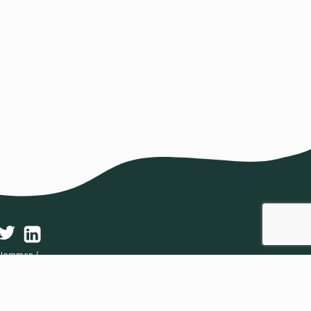
blomman
/
ku saabsan Majblomman
/
معلومات عن Majblomman (زهرة مايو)
/
معلومات در مورد Majblomman
mans Riksförbund 2021.