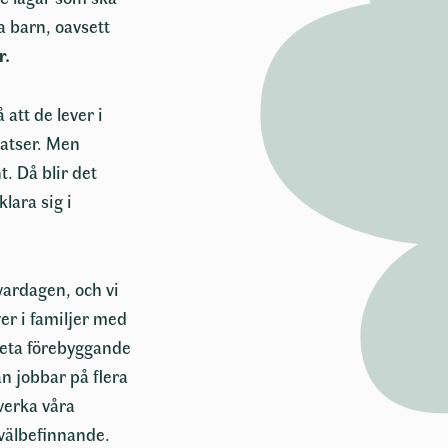
a barn, oavsett
r.
 att de lever i
satser. Men
. Då blir det
lara sig i
 vardagen, och vi
ver i familjer med
beta förebyggande
n jobbar på flera
verka våra
 välbefinnande.