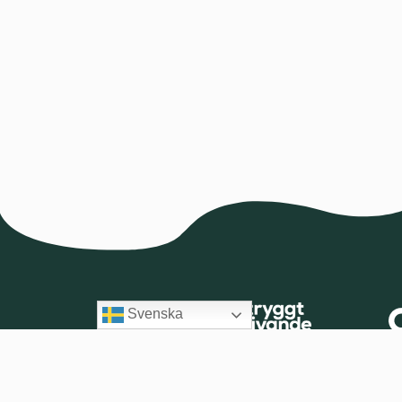
Svenska
Majblomman
Sw
uppfyller
ti
kvalitetskoden för
gå