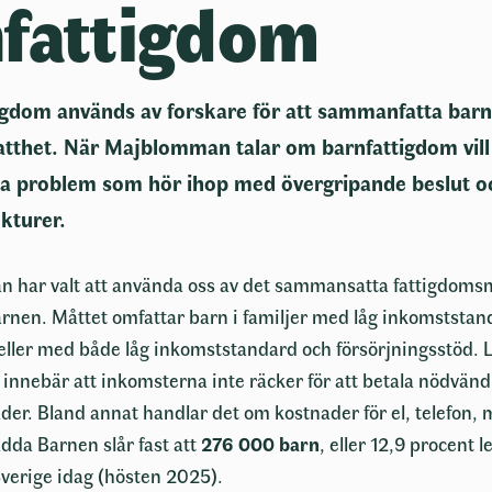
fattigdom
igdom används av forskare för att sammanfatta barns
tthet. När Majblomman talar om barnfattigdom vill 
problem som hör ihop med övergripande beslut 
kturer.
 har valt att använda oss av det sammansatta fattigdomsm
rnen. Måttet omfattar barn i familjer med låg inkomststa
 eller med både låg inkomststandard och försörjningsstöd. 
innebär att inkomsterna inte räcker för att betala nödvänd
r. Bland annat handlar det om kostnader för el, telefon, 
ädda Barnen slår fast att
276 000 barn
, eller 12,9 procent le
Sverige idag (hösten 2025).