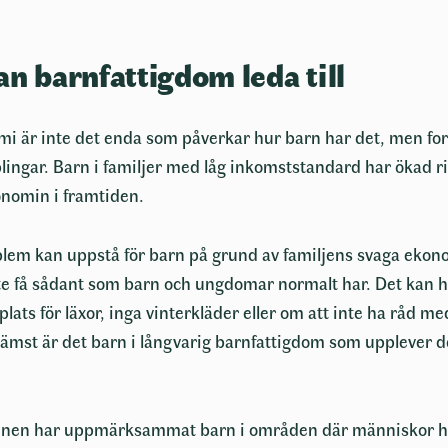
an barnfattigdom leda till
mi är inte det enda som påverkar hur barn har det, men for
plingar. Barn i familjer med låg inkomststandard har ökad r
nomin i framtiden.
em kan uppstå för barn på grund av familjens svaga ekon
te få sådant som barn och ungdomar normalt har. Det kan h
lats för läxor, inga vinterkläder eller om att inte ha råd me
Främst är det barn i långvarig barnfattigdom som upplever 
n har uppmärksammat barn i områden där människor ha