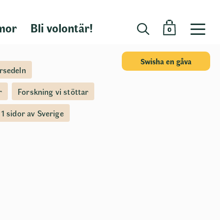
mor
Bli volontär!
0
Swisha en gåva
rsedeln
r
Forskning vi stöttar
1 sidor av Sverige