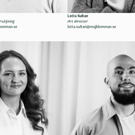
Lotta Sultan
säljning
Art director
blomman.se
lotta.sultan@majblomman.se