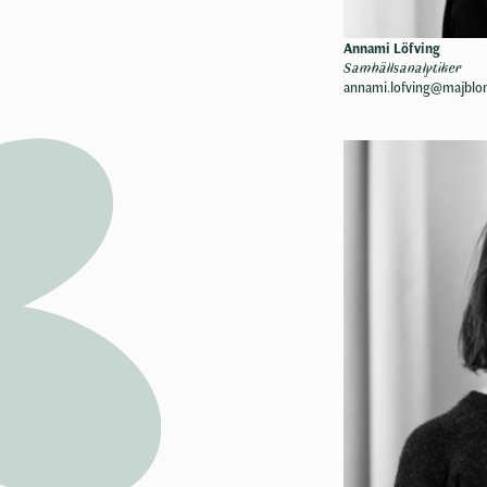
Annami Löfving
Samhällsanalytiker
annami.lofving@majbl