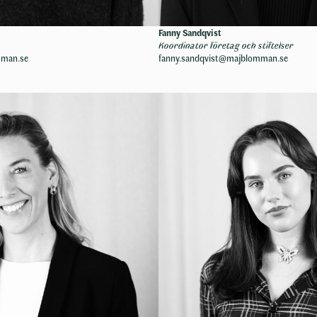
Fanny Sandqvist
Koordinator företag och stiftelser
mman.se
fanny.sandqvist@majblomman.se