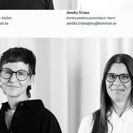
Amelia Triana
e
Skåne
Verksamhetsutvecklare
Norr
an.se
amelia.triana@majblomman.se