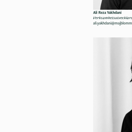
Ali Reza Yakhdani
Verksamhetsutvecklar
ali.yakhdani@majblomm