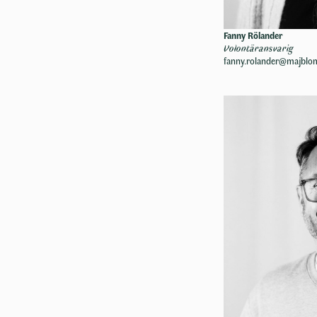
Fanny Rölander
Volontäransvarig
fanny.rolander@majbl