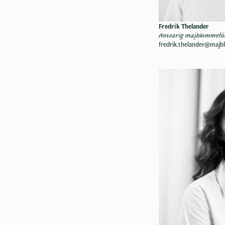
Fredrik Thelander
Ansvarig majblommeför
fredrik.thelander@maj