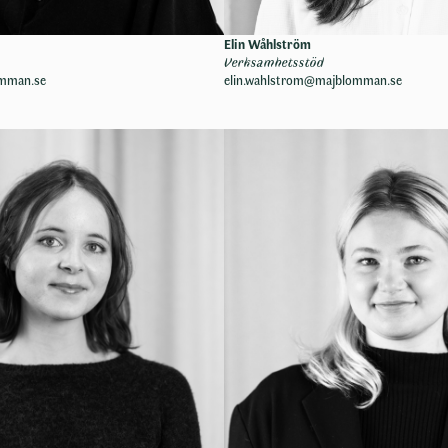
Elin Wåhlström
Verksamhetsstöd
omman.se
elin.wahlstrom@majblomman.se