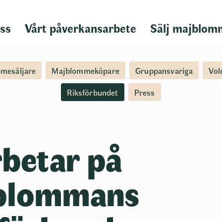
ss
Vårt påverkansarbete
Sälj majblom
mesäljare
Majblommeköpare
Gruppansvariga
Vol
Riksförbundet
Press
rbetar på
blommans