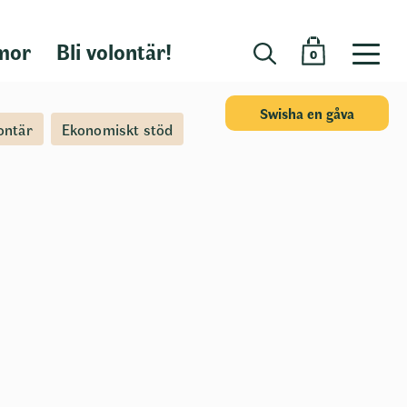
mor
Bli volontär!
0
Swisha en gåva
ontär
Ekonomiskt stöd