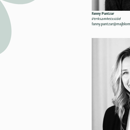
Fanny Pantzar
Verksamhetsstöd
fanny.pantzar@majblo