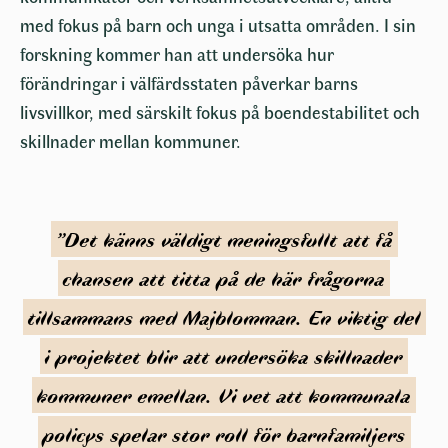
med fokus på barn och unga i utsatta områden. I sin
forskning kommer han att undersöka hur
förändringar i välfärdsstaten påverkar barns
livsvillkor, med särskilt fokus på boendestabilitet och
skillnader mellan kommuner.
”Det
känns
väldigt
meningsfullt
att
få
chansen
att
titta
på
de
här
frågorna
tillsammans
med
Majblomman.
En
viktig
del
i
projektet
blir
att
undersöka
skillnader
kommuner
emellan.
Vi
vet
att
kommunala
policys
spelar
stor
roll
för
barnfamiljers