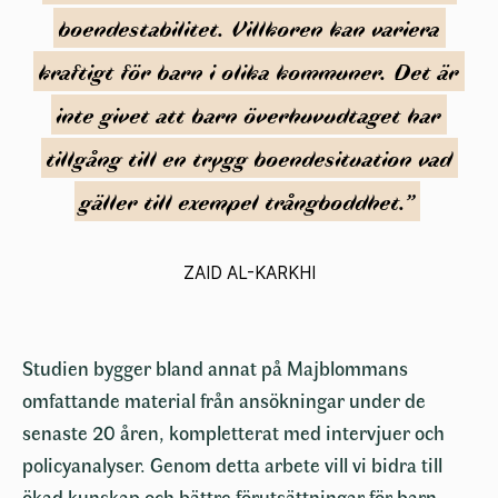
boendestabilitet.
Villkoren
kan
variera
kraftigt
för
barn
i
olika
kommuner.
Det
är
inte
givet
att
barn
överhuvudtaget
har
tillgång
till
en
trygg
boendesituation
vad
gäller
till
exempel
trångboddhet.”
ZAID AL-KARKHI
Studien bygger bland annat på Majblommans
omfattande material från ansökningar under de
senaste 20 åren, kompletterat med intervjuer och
policyanalyser. Genom detta arbete vill vi bidra till
ökad kunskap och bättre förutsättningar för barn