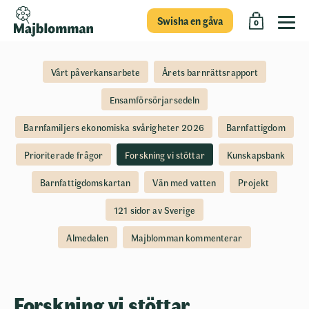
Swisha en gåva
0
Vårt påverkansarbete
Årets barnrättsrapport
Ensamförsörjarsedeln
Barnfamiljers ekonomiska svårigheter 2026
Barnfattigdom
Prioriterade frågor
Forskning vi stöttar
Kunskapsbank
Barnfattigdomskartan
Vän med vatten
Projekt
121 sidor av Sverige
Almedalen
Majblomman kommenterar
Forskning vi stöttar