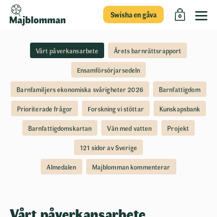
Swisha en gåva
0
Vårt påverkansarbete
Årets barnrättsrapport
Ensamförsörjarsedeln
Barnfamiljers ekonomiska svårigheter 2026
Barnfattigdom
Prioriterade frågor
Forskning vi stöttar
Kunskapsbank
Barnfattigdomskartan
Vän med vatten
Projekt
121 sidor av Sverige
Almedalen
Majblomman kommenterar
Vårt påverkansarbete