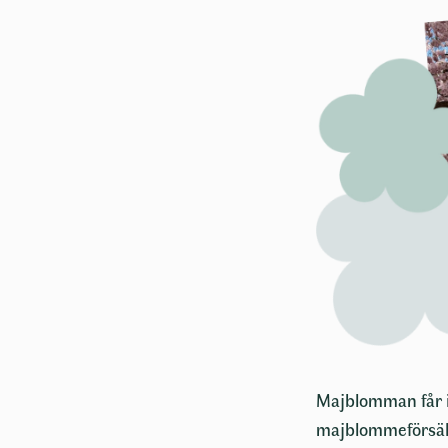
Majblomman får i
majblommeförsälj