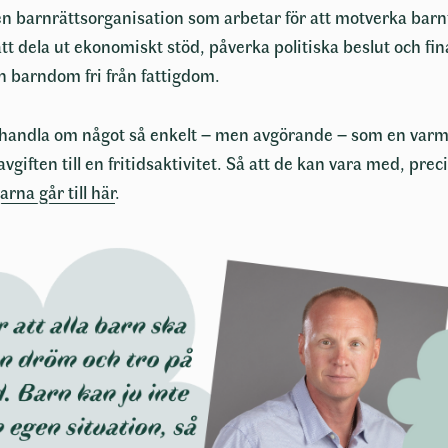
 barnrättsorganisation som arbetar för att motverka barn
Tillbaka
t dela ut ekonomiskt stöd, påverka politiska beslut och fi
en barndom fri från fattigdom.
 handla om något så enkelt – men avgörande – som en varm 
 avgiften till en fritidsaktivitet. Så att de kan vara med, pr
n bekräftelse till dig.
na går till här
.
er
*
 behöver fyllas i.
er anges
Automatiskt
Manuellt