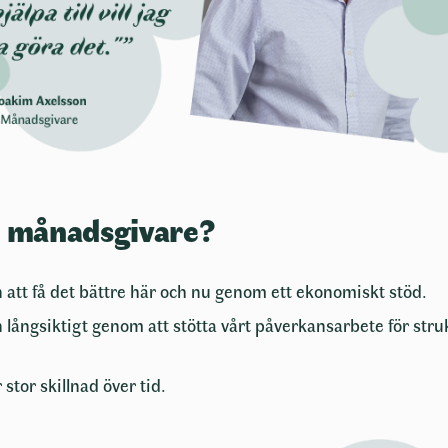
onton kan hämtas automatiskt via Mobilt BankID eller
ellt.
 ge
0
k
elopp
nas behöver fyllas i.
cepterar att Majblomman hanterar mina personuppgifter i enlighe
Majblommans
integritetspolicy
.
i månadsgivare?
 att få det bättre här och nu genom ett ekonomiskt stöd.
Hämta med Mobilt BankID
 långsiktigt genom att stötta vårt påverkansarbete för stru
stor skillnad över tid.