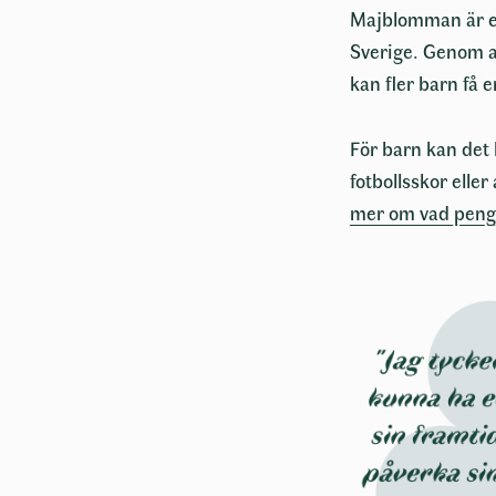
Majblomman är en
Sverige. Genom at
Ange ort
kan fler barn få 
Mejl
*
För barn kan det
fotbollsskor eller
Ange e-post
Vi skickar e
mer om vad pengar
Mobilnumm
Mobilnummer
Kontonumm