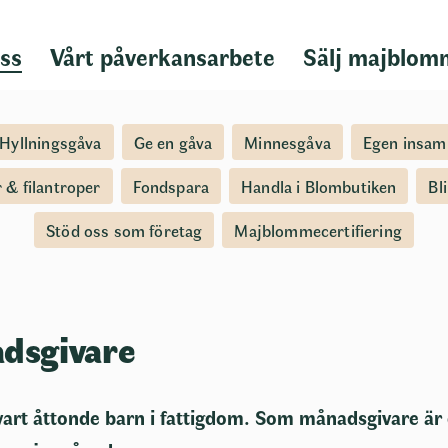
ss
Vårt påverkansarbete
Sälj majblom
Hyllningsgåva
Ge en gåva
Minnesgåva
Egen insam
r & filantroper
Fondspara
Handla i Blombutiken
Bl
Stöd oss som företag
Majblommecertifiering
adsgivare
r vart åttonde barn i fattigdom. Som månadsgivare ä