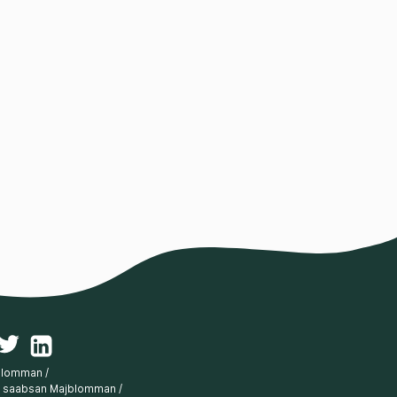
blomman
/
ku saabsan Majblomman
/