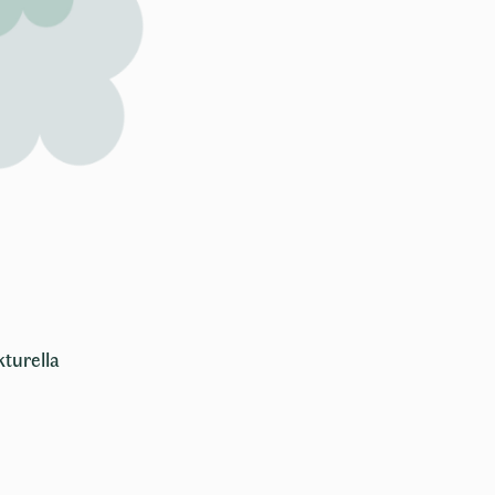
r
t
kturella