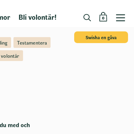
mor
Bli volontär!
0
Swisha en gåva
ling
Testamentera
i volontär
r du med och