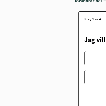
förändrar det 
Steg 1 av 4
Jag vil