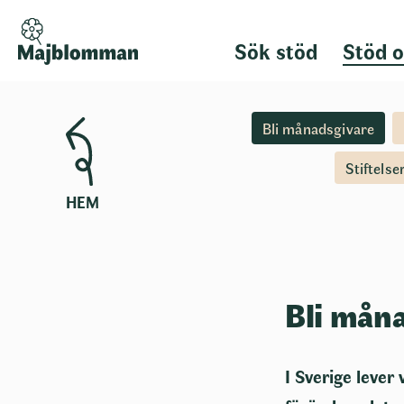
Sök stöd
Stöd o
Bli månadsgivare
Stiftelse
HEM
Bli mån
I Sverige leve