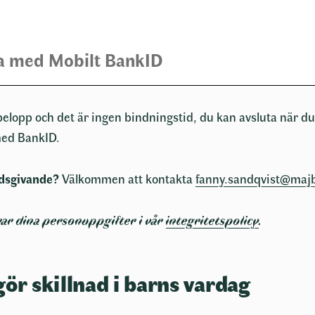
mn
*
a med Mobilt BankID
namn
 belopp och det är ingen bindningstid, du kan avsluta när du 
med BankID.
s
dsgivande?
Välkommen att kontakta
fanny.sandqvist@maj
r
*
Något gick fel
rar dina personuppgifter i vår
integritetspolicy
.
nummer
ror
gör skillnad i barns vardag
Försök igen