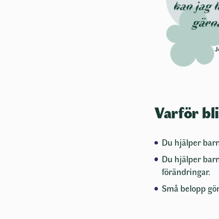
Dina bankk
anges manu
Jag vill
månadsb
Godkän
Jag ac
med 
Varför bl
Du hjälper barn
Du hjälper barn
förändringar.
Små belopp gör 