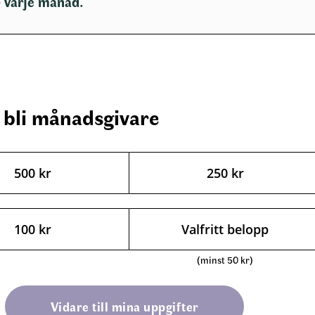
– varje månad.
l bli månadsgivare
500
kr
250
kr
100
kr
Vidare till mina uppgifter