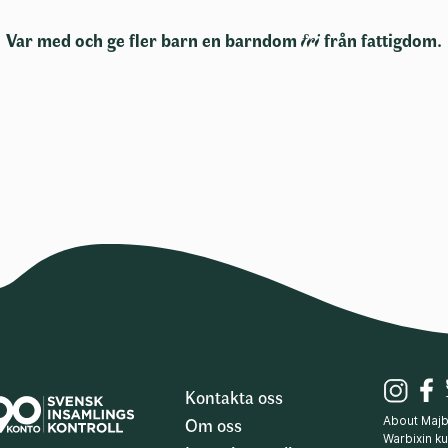
Var med och ge fler barn en barndom
fri
från fattigdom.
Kontakta oss
Om oss
About Maj
Warbixin 