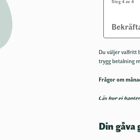
Steg 4 av 4
Ange förna
Efternamn
Bekräft
Ange efter
Adress
*
Du väljer valfritt
trygg betalning 
Ange adres
Frågor om måna
Postnumme
Läs hur vi hante
Ange post
Endast siff
Din gåva 
Ort
*