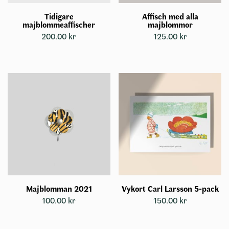
alternativen
Tidigare
Affisch med alla
kan
majblommeaffischer
majblommor
väljas
200.00
kr
125.00
kr
på
produktsidan
Majblomman 2021
Vykort Carl Larsson 5-pack
100.00
kr
150.00
kr