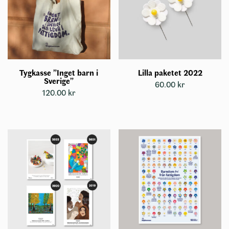
Tygkasse ”Inget barn i
Lilla paketet 2022
Sverige”
60.00
kr
120.00
kr
Den
här
produkten
har
flera
varianter.
De
olika