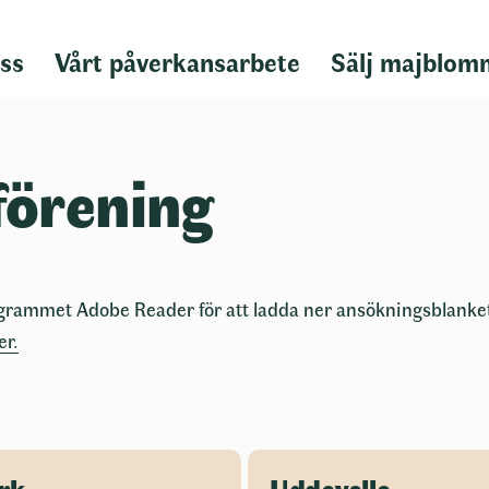
ss
Vårt påverkansarbete
Sälj majblom
förening
grammet Adobe Reader för att ladda ner ansökningsblanke
er.
rk
Uddevalla