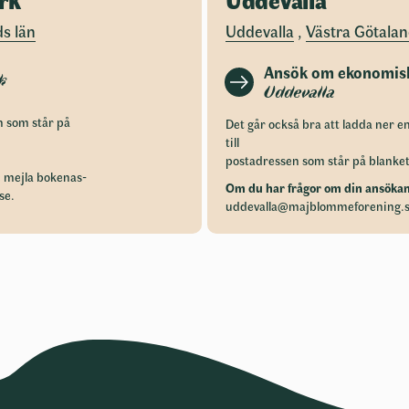
s län
Uddevalla
,
Västra Götalan
Ansök om ekonomiskt
k
Uddevalla
n som står på
Det går också bra att ladda ner e
till
postadressen som står på blanket
:
mejla
bokenas-
Om du har frågor om din ansökan
se
.
uddevalla@majblommeforening.