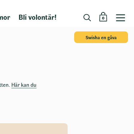
mor
Bli volontär!
0
Swisha en gåva
tten.
Här kan du