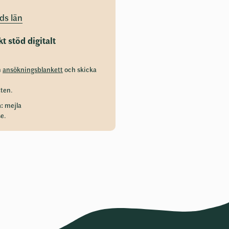
ds län
 stöd digitalt
n
ansökningsblankett
och skicka
ten.
:
mejla
se
.