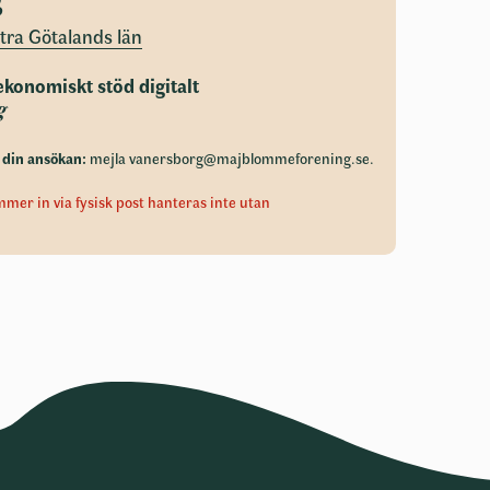
tra Götalands län
konomiskt stöd digitalt
g
 din ansökan:
mejla
vanersborg@majblommeforening.se
.
er in via fysisk post hanteras inte utan