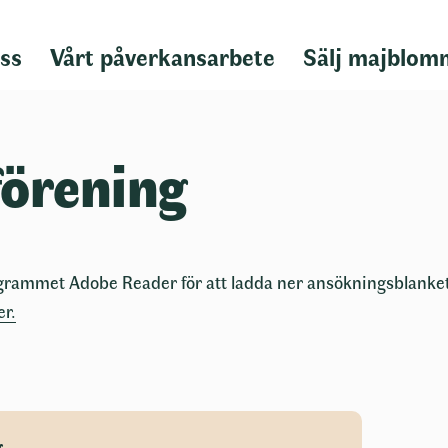
ss
Vårt påverkansarbete
Sälj majblom
förening
rammet Adobe Reader för att ladda ner ansökningsblanke
r.
g