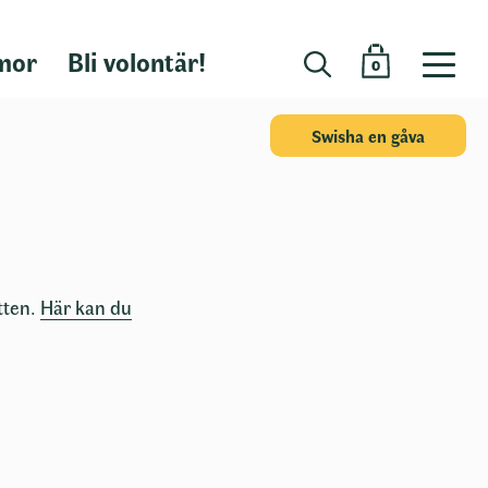
mor
Bli volontär!
0
Swisha en gåva
tten.
Här kan du