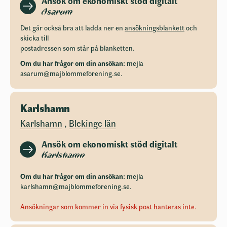
Ansök om ekonomiskt stöd digitalt
Asarum
Det går också bra att ladda ner en
ansökningsblankett
och
skicka till
postadressen som står på blanketten.
Om du har frågor om din ansökan:
mejla
asarum@majblommeforening.se
.
Karlshamn
Karlshamn
,
Blekinge län
Ansök om ekonomiskt stöd digitalt
Karlshamn
Om du har frågor om din ansökan:
mejla
karlshamn@majblommeforening.se
.
Ansökningar som kommer in via fysisk post hanteras inte.